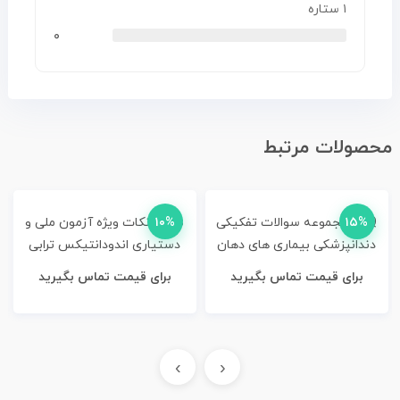
۱ ستاره
۰
محصولات مرتبط
۱۵%
DDQ مجموعه سوالات تفکیکی
۱۰%
Hints نکات ویژه آزمون ملی و
دندانپزشکی بیماری های دهان
دستیاری اندودانتیکس ترابی
و فک صورت برکت 2015 [
نژاد
برای قیمت تماس بگیرید
برای قیمت تماس بگیرید
شایان نمودار ]
›
‹