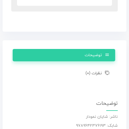
توضیحات
نظرات (۰)
توضیحات
ناشر: شایان نمودار
شابک: ۹۷۸۹۶۴۲۳۷۶۱۹۳