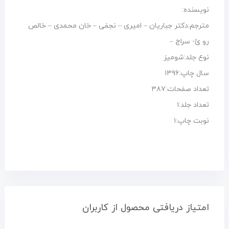
نویسنده:
مترجم:دکتر جباریان – امیری – نجفی – خان محمدی – خالص
رو ئ- سراج –
نوع جلد:شومیز
سال چاپ:۱۳۹۶
تعداد صفحات:۳۸۷
تعداد جلد:۱
نوبت چاپ:۱
امتیاز دریافتی محصول از کاربران